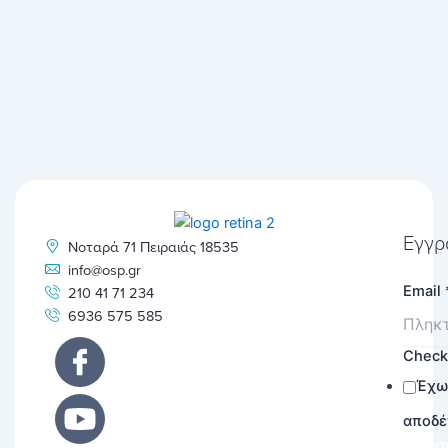
Εγγρ
Νοταρά 71 Πειραιάς 18535
info@osp.gr
Email
210 41 71 234
6936 575 585
Chec
Έχω
αποδέ
Εγγρα