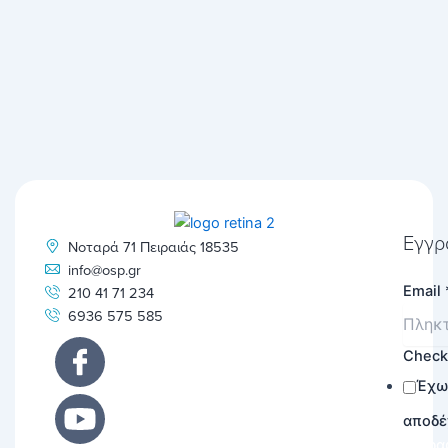
Εγγρ
Νοταρά 71 Πειραιάς 18535
info@osp.gr
Email
210 41 71 234
6936 575 585
Chec
Έχω
αποδέ
Εγγρα