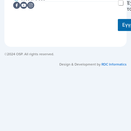
C
Έ
l
h
*
τ
e
c
k
Εγ
b
o
x
e
s
©2024 OSP. All rights reserved.
*
Design & Development by
RDC Informatics