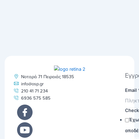
Εγγρ
Νοταρά 71 Πειραιάς 18535
info@osp.gr
Email
210 41 71 234
6936 575 585
Chec
Έχω
αποδέ
Εγγρα