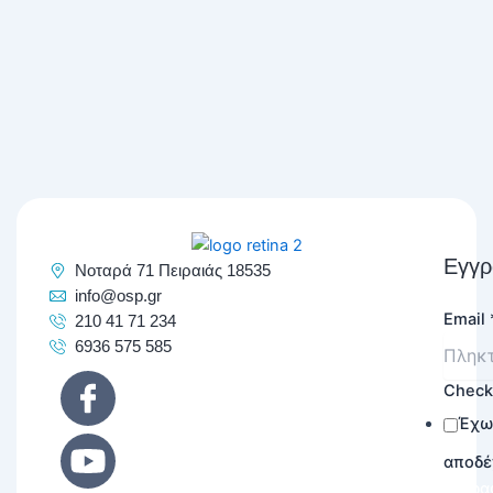
Εγγρ
Νοταρά 71 Πειραιάς 18535
info@osp.gr
Email
210 41 71 234
6936 575 585
Chec
Έχω
αποδέ
Εγγρα