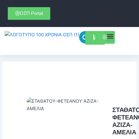
Μετάβαση
στο
ΟΣΠ Portal
περιεχόμενο
Menu
Επιστημονικές εκδηλώσεις
ΣΤΑΘΑΤΟ
ΦΕΤΕΑΝ
ΑΖΙΖΑ-
ΑΜΕΛΙΑ