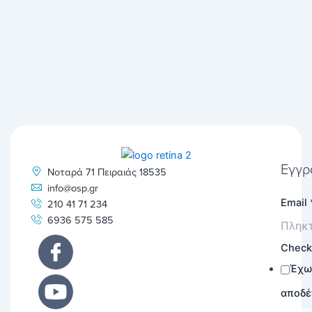
Εγγρ
Νοταρά 71 Πειραιάς 18535
info@osp.gr
Email
210 41 71 234
6936 575 585
Chec
Έχω
αποδέ
Εγγρα