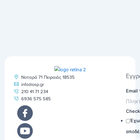
Εγγρ
Νοταρά 71 Πειραιάς 18535
info@osp.gr
Email
210 41 71 234
6936 575 585
Chec
Έχω
αποδέ
Εγγρα