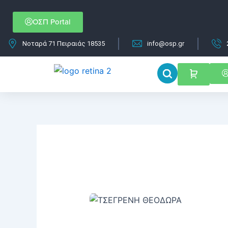
Μετάβαση
στο
ΟΣΠ Portal
περιεχόμενο
Νοταρά 71 Πειραιάς 18535
info@osp.gr