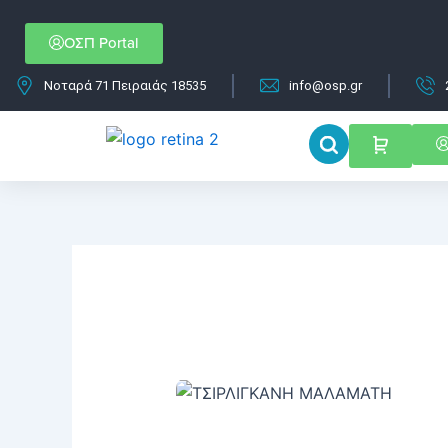
Μετάβαση
στο
ΟΣΠ Portal
περιεχόμενο
Νοταρά 71 Πειραιάς 18535
info@osp.gr