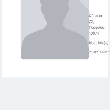
Κύπρου
72,
Γλυφάδα,
16674
bfytsiles@g
210894409