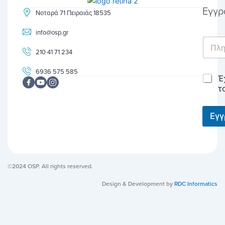
Εγγρ
Νοταρά 71 Πειραιάς 18535
info@osp.gr
E
m
210 41 71 234
a
i
6936 575 585
C
Έ
l
h
*
τ
e
c
k
Εγ
b
o
x
e
s
©2024 OSP. All rights reserved.
*
Design & Development by
RDC Informatics