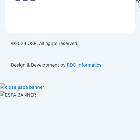
h
*
τ
e
c
Εγγρα
k
b
o
x
e
©2024 OSP. All rights reserved.
s
*
Design & Development by
RDC Informatics