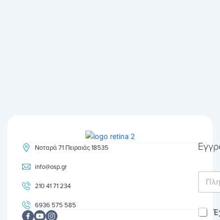
Εγγρ
Νοταρά 71 Πειραιάς 18535
info@osp.gr
E
m
210 41 71 234
a
i
6936 575 585
C
Έ
l