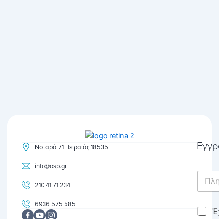
Εγγρ
Νοταρά 71 Πειραιάς 18535
info@osp.gr
E
m
210 41 71 234
a
i
6936 575 585
C
Έ
l