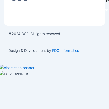
h
*
τ
e
c
Εγγρα
k
b
o
x
e
©2024 OSP. All rights reserved.
s
*
Design & Development by
RDC Informatics